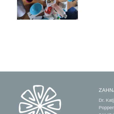
ZAHN
Dr. Kat
Poppen